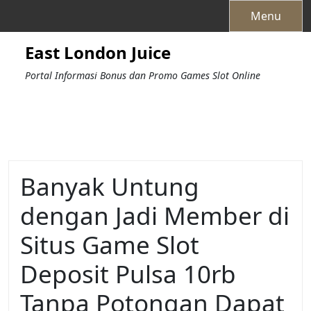
Skip
Menu
to
content
East London Juice
Portal Informasi Bonus dan Promo Games Slot Online
Banyak Untung
dengan Jadi Member di
Situs Game Slot
Deposit Pulsa 10rb
Tanpa Potongan Dapat