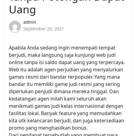
Uang
admin
September 20, 2021
Apabila Anda sedang ingin menempati tempat
berjudi, maka langsung saja kunjungi web judi
online tanpa isi saldo dapat uang yang terpercaya.
Web itu adalah agen perjudian yang menyalurkan
games resmi dari bandar terpopuler. Yang mana
bandar itu memiliki game judi resmi yang sering
diperlukan penjudi dimana mereka tinggal. Dan
kedatangan agen inilah kami seluruh akan
menikmati games judi kelas internasional dengan
fasilitas lokal. Banyak feature yang memudahkan
kita utk kelancaran berjudi, dan juga ketersediaan
promo yang menghasilkan bonus.
Dari pendapat tersebutlah yang membuat para