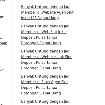
esmi
Banyak Untung dengan Jadi
Member di Website Agen Slot
ami
Joker123 Dapat Uang
Banyak Untung dengan Jadi
Member di Web Slot Joker
i
Deposit Pulsa Tanpa
uar
Potongan Dapat Uang
baik
Banyak Untung dengan Jadi
Member di Website Link Slot
.
Deposit Pulsa Tanpa
k
Potongan Dapat Uang
uk
Banyak Untung dengan Jadi
Member di Situs Agen Slot
Deposit Pulsa Tanpa
Potongan Dapat Uang
Banyak Untung dengan Jadi