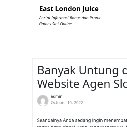
Skip
East London Juice
to
content
Portal Informasi Bonus dan Promo
Games Slot Online
Banyak Untung d
Website Agen Sl
admin
October 10, 2022
Seandainya Anda sedang ingin menempati 