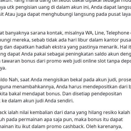
m akun. Yang mana uang tersebut bakal dipakai sebagai mod
a utk pengisian uang di dalam akun ini, Anda dapat lang
it Atau juga dapat menghubungi langsung pada pusat lay
at banyaknya sarana kontak, misalnya WA, Line, Telephone
ungi mereka, sebab tidak ada hari libur dalam kantor pusa
g dan dapatkan hadiah ekstra yang pastinya menarik. Hal i
ang dapat Anda pakai sebagai peningkatan saldo akun den
tawaran bonus dari promo web judi online slot tanpa depo
ya.
ldo Nah, saat Anda mengisikan bekal pada akun judi, pros
na guna menambahkannya, Anda harus mendepositkan dari 
 kita bakal mendapat bonus. Dan disetiap pendepositan
ke dalam akun judi Anda sendiri.
ck ialah nilai kembalian dari dana yang hilang resiko kalah
uh pada permainan apa saja pun, maka bonus itu dapat
ainan itu ikut dalam promo cashback. Oleh karenanya,