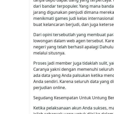
tanpa depo dapat uang yang terpercaya. 
dari bandar terpopuler. Yang mana bandar 
jarang digunakan penjudi dimana mereka 
menikmati games judi kelas internasiona
buat kelancaran berjudi, dan juga kete
Dari opini tersebutlah yang membuat par
lowongan dalam web agen tersebut. Karen
negeri yang telah berhasil apalagi Dahul
melalui situsnya.
Proses jadi member juga tidaklah sulit, 
Caranya yakni dengan memenuhi seluruhn
ada data yang Anda palsukan ketika menda
Anda sendiri. Karena seluruh data yang 
perjudian online.
Segudang Kesempatan Untuk Untung Bers
Ketika pelaksanaan akun Anda sukses, mak