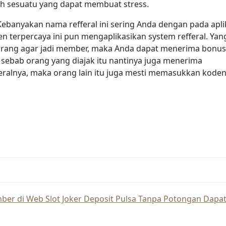
ah sesuatu yang dapat membuat stress.
Kebanyakan nama refferal ini sering Anda dengan pada apli
n terpercaya ini pun mengaplikasikan system refferal. Yan
rang agar jadi member, maka Anda dapat menerima bonus
t, sebab orang yang diajak itu nantinya juga menerima
eralnya, maka orang lain itu juga mesti memasukkan kode
er di Web Slot Joker Deposit Pulsa Tanpa Potongan Dapa