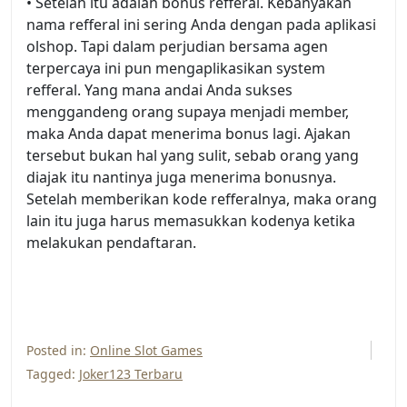
• Setelah itu adalah bonus refferal. Kebanyakan
nama refferal ini sering Anda dengan pada aplikasi
olshop. Tapi dalam perjudian bersama agen
terpercaya ini pun mengaplikasikan system
refferal. Yang mana andai Anda sukses
menggandeng orang supaya menjadi member,
maka Anda dapat menerima bonus lagi. Ajakan
tersebut bukan hal yang sulit, sebab orang yang
diajak itu nantinya juga menerima bonusnya.
Setelah memberikan kode refferalnya, maka orang
lain itu juga harus memasukkan kodenya ketika
melakukan pendaftaran.
Posted in:
Online Slot Games
Tagged:
Joker123 Terbaru