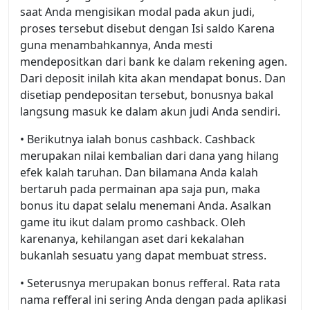
saat Anda mengisikan modal pada akun judi,
proses tersebut disebut dengan Isi saldo Karena
guna menambahkannya, Anda mesti
mendepositkan dari bank ke dalam rekening agen.
Dari deposit inilah kita akan mendapat bonus. Dan
disetiap pendepositan tersebut, bonusnya bakal
langsung masuk ke dalam akun judi Anda sendiri.
• Berikutnya ialah bonus cashback. Cashback
merupakan nilai kembalian dari dana yang hilang
efek kalah taruhan. Dan bilamana Anda kalah
bertaruh pada permainan apa saja pun, maka
bonus itu dapat selalu menemani Anda. Asalkan
game itu ikut dalam promo cashback. Oleh
karenanya, kehilangan aset dari kekalahan
bukanlah sesuatu yang dapat membuat stress.
• Seterusnya merupakan bonus refferal. Rata rata
nama refferal ini sering Anda dengan pada aplikasi