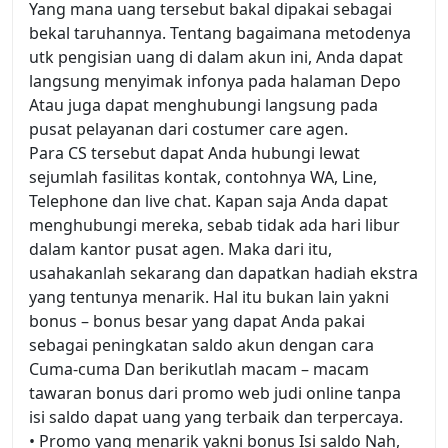
Yang mana uang tersebut bakal dipakai sebagai
bekal taruhannya. Tentang bagaimana metodenya
utk pengisian uang di dalam akun ini, Anda dapat
langsung menyimak infonya pada halaman Depo
Atau juga dapat menghubungi langsung pada
pusat pelayanan dari costumer care agen.
Para CS tersebut dapat Anda hubungi lewat
sejumlah fasilitas kontak, contohnya WA, Line,
Telephone dan live chat. Kapan saja Anda dapat
menghubungi mereka, sebab tidak ada hari libur
dalam kantor pusat agen. Maka dari itu,
usahakanlah sekarang dan dapatkan hadiah ekstra
yang tentunya menarik. Hal itu bukan lain yakni
bonus – bonus besar yang dapat Anda pakai
sebagai peningkatan saldo akun dengan cara
Cuma-cuma Dan berikutlah macam – macam
tawaran bonus dari promo web judi online tanpa
isi saldo dapat uang yang terbaik dan terpercaya.
• Promo yang menarik yakni bonus Isi saldo Nah,