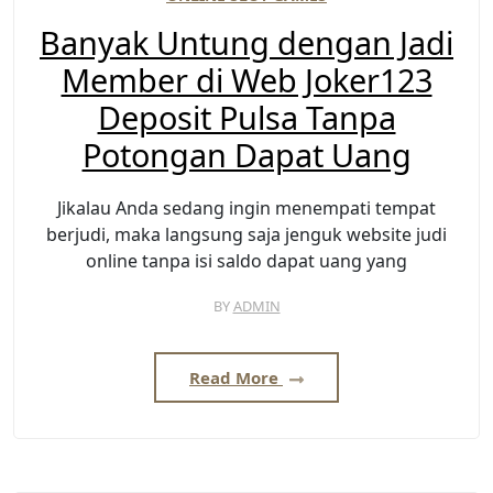
Banyak Untung dengan Jadi
Member di Web Joker123
Deposit Pulsa Tanpa
Potongan Dapat Uang
Jikalau Anda sedang ingin menempati tempat
berjudi, maka langsung saja jenguk website judi
online tanpa isi saldo dapat uang yang
BY
ADMIN
Read More