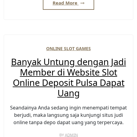
Read More
ONLINE SLOT GAMES
Banyak Untung dengan Jadi
Member di Website Slot
Online Deposit Pulsa Dapat
Uang
Seandainya Anda sedang ingin menempati tempat
berjudi, maka langsung saja kunjungi situs judi
online tanpa depo dapat uang yang terpercaya.
BY
ADMIN