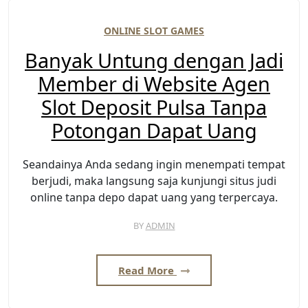
ONLINE SLOT GAMES
Banyak Untung dengan Jadi
Member di Website Agen
Slot Deposit Pulsa Tanpa
Potongan Dapat Uang
Seandainya Anda sedang ingin menempati tempat
berjudi, maka langsung saja kunjungi situs judi
online tanpa depo dapat uang yang terpercaya.
BY
ADMIN
Read More