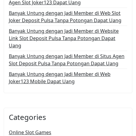
Agen Slot Joker123 Dapat Uang
Banyak Untung dengan Jadi Member di Web Slot
Joker Deposit Pulsa Tanpa Potongan Dapat Uang
Banyak Untung dengan Jadi Member di Website
Link Slot Deposit Pulsa Tanpa Potongan Dapat
Uang
Banyak Untung dengan Jadi Member di Situs Agen
Slot Deposit Pulsa Tanpa Potongan Dapat Uang
Banyak Untung dengan Jadi Member di Web
Joker123 Mobile Dapat Uang
Categories
Online Slot Games