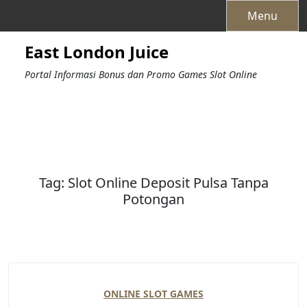
Skip
Menu
to
content
East London Juice
Portal Informasi Bonus dan Promo Games Slot Online
Tag:
Slot Online Deposit Pulsa Tanpa
Potongan
ONLINE SLOT GAMES