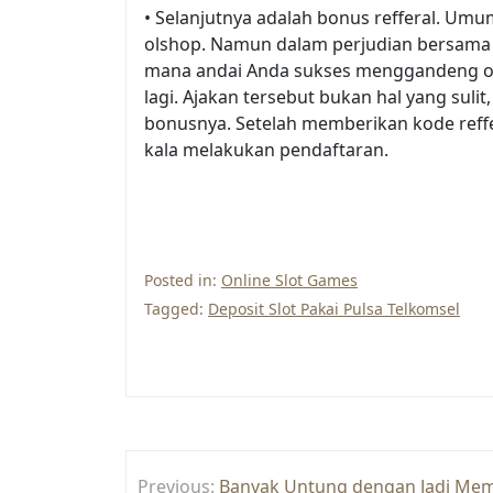
• Selanjutnya adalah bonus refferal. Umu
olshop. Namun dalam perjudian bersama a
mana andai Anda sukses menggandeng o
lagi. Ajakan tersebut bukan hal yang suli
bonusnya. Setelah memberikan kode reff
kala melakukan pendaftaran.
Posted in:
Online Slot Games
Tagged:
Deposit Slot Pakai Pulsa Telkomsel
Post
Previous:
Banyak Untung dengan Jadi Memb