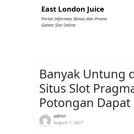
Skip
East London Juice
to
content
Portal Informasi Bonus dan Promo
Games Slot Online
Banyak Untung d
Situs Slot Pragm
Potongan Dapat
admin
August 7, 2021