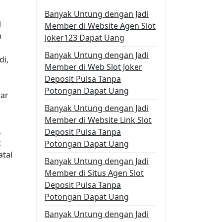
Banyak Untung dengan Jadi
i
Member di Website Agen Slot
n
Joker123 Dapat Uang
Banyak Untung dengan Jadi
di,
Member di Web Slot Joker
Deposit Pulsa Tanpa
i
Potongan Dapat Uang
uar
n
Banyak Untung dengan Jadi
Member di Website Link Slot
.
Deposit Pulsa Tanpa
k
Potongan Dapat Uang
atal
Banyak Untung dengan Jadi
Member di Situs Agen Slot
Deposit Pulsa Tanpa
Potongan Dapat Uang
Banyak Untung dengan Jadi