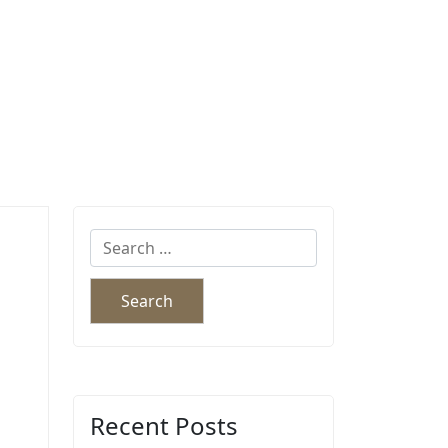
Search
for:
Recent Posts