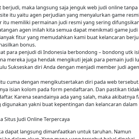
 berjudi, maka langsung saja jenguk web judi online tanpa
site itu yaitu agen perjudian yang menyalurkan game resm
 itu memiliki permainan judi resmi yang sering difungsika
atangan agen inilah kita semua dapat menikmati game judi
 Banyak fitur yang memudahkan kami buat kelancaran berju
asilkan bonus.
t para penjudi di Indonesia berbondong – bondong utk is
a mereka juga hendak mengikuti jejak para pemain judi l
ahulu Sukseskan diri Anda dengan menjadi member judi age
yaitu cuma dengan mengikutsertakan diri pada web tersebut
ya isian kolom pada form pendaftaran. Dan pastikan tida
ftar. Karena seandainya ada yang salah, maka akibatnya f
g digunakan yakni buat kepentingan dan kelancaran dalam
Situs Judi Online Terpercaya
ka dapat langsung dimanfaatkan untuk taruhan. Namun