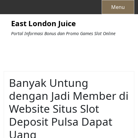
Skip
Menu
to
content
East London Juice
Portal Informasi Bonus dan Promo Games Slot Online
Banyak Untung
dengan Jadi Member di
Website Situs Slot
Deposit Pulsa Dapat
Uang