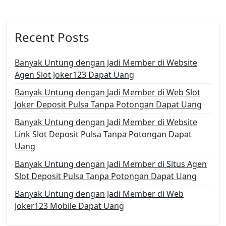
Recent Posts
Banyak Untung dengan Jadi Member di Website
Agen Slot Joker123 Dapat Uang
Banyak Untung dengan Jadi Member di Web Slot
Joker Deposit Pulsa Tanpa Potongan Dapat Uang
Banyak Untung dengan Jadi Member di Website
Link Slot Deposit Pulsa Tanpa Potongan Dapat
Uang
Banyak Untung dengan Jadi Member di Situs Agen
Slot Deposit Pulsa Tanpa Potongan Dapat Uang
Banyak Untung dengan Jadi Member di Web
Joker123 Mobile Dapat Uang