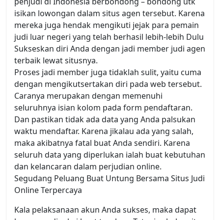
penjudi di Indonesia berbondong – bondong utk
isikan lowongan dalam situs agen tersebut. Karena
mereka juga hendak mengikuti jejak para pemain
judi luar negeri yang telah berhasil lebih-lebih Dulu
Sukseskan diri Anda dengan jadi member judi agen
terbaik lewat situsnya.
Proses jadi member juga tidaklah sulit, yaitu cuma
dengan mengikutsertakan diri pada web tersebut.
Caranya merupakan dengan memenuhi
seluruhnya isian kolom pada form pendaftaran.
Dan pastikan tidak ada data yang Anda palsukan
waktu mendaftar. Karena jikalau ada yang salah,
maka akibatnya fatal buat Anda sendiri. Karena
seluruh data yang diperlukan ialah buat kebutuhan
dan kelancaran dalam perjudian online.
Segudang Peluang Buat Untung Bersama Situs Judi
Online Terpercaya
Kala pelaksanaan akun Anda sukses, maka dapat