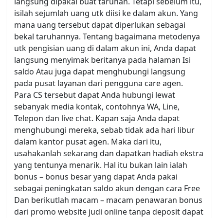
langsung dipakai buat taruhan. Tetapi sebelum itu,
isilah sejumlah uang utk diisi ke dalam akun. Yang
mana uang tersebut dapat diperlukan sebagai
bekal taruhannya. Tentang bagaimana metodenya
utk pengisian uang di dalam akun ini, Anda dapat
langsung menyimak beritanya pada halaman Isi
saldo Atau juga dapat menghubungi langsung
pada pusat layanan dari pengguna care agen.
Para CS tersebut dapat Anda hubungi lewat
sebanyak media kontak, contohnya WA, Line,
Telepon dan live chat. Kapan saja Anda dapat
menghubungi mereka, sebab tidak ada hari libur
dalam kantor pusat agen. Maka dari itu,
usahakanlah sekarang dan dapatkan hadiah ekstra
yang tentunya menarik. Hal itu bukan lain ialah
bonus – bonus besar yang dapat Anda pakai
sebagai peningkatan saldo akun dengan cara Free
Dan berikutlah macam – macam penawaran bonus
dari promo website judi online tanpa deposit dapat